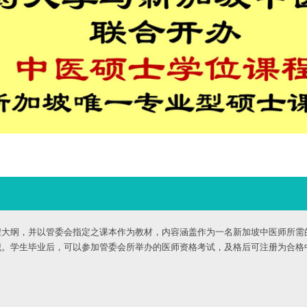
大纲，并以管委会指定之课本作为教材，内容涵盖作为一名新加坡中医师所需的中
的知识。学生毕业后，可以参加管委会所举办的医师资格考试，及格后可注册为合格