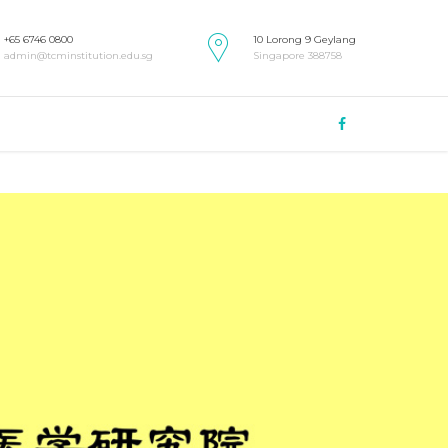
+65 6746 0800
10 Lorong 9 Geylang
admin@tcminstitution.edu.sg
Singapore 388758